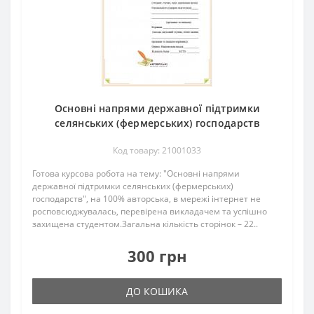
Основні напрями державної підтримки
селянських (фермерських) господарств
Код товару: 21001033
Готова курсова робота на тему: "Основні напрями
державної підтримки селянських (фермерських)
господарств", на 100% авторська, в мережі інтернет не
росповсюджувалась, перевірена викладачем та успішно
захищена студентом.Загальна кількість сторінок – 22..
300 грн
ДО КОШИКА