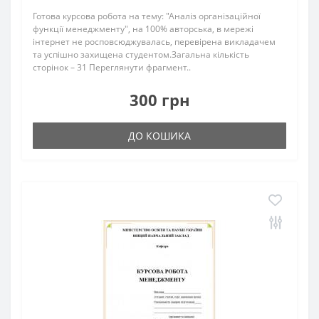
Готова курсова робота на тему: "Аналіз організаційної
функції менеджменту", на 100% авторська, в мережі
інтернет не росповсюджувалась, перевірена викладачем
та успішно захищена студентом.Загальна кількість
сторінок – 31 Переглянути фрагмент..
300 грн
ДО КОШИКА