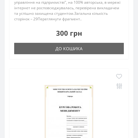
управління на підприємстві", на 100% авторська, в мережі
інтернет не росповсюджувалась, перевірена викладачем
та успішно захищена студентом.Загальна кількість
сторінок – 29Переглянути фрагмент..
300 грн
ДО КОШИКА