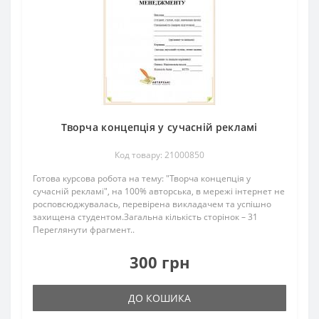
Творча концепція у сучасній рекламі
Код товару: 21000850
Готова курсова робота на тему: "Творча концепція у
сучасній рекламі", на 100% авторська, в мережі інтернет не
росповсюджувалась, перевірена викладачем та успішно
захищена студентом.Загальна кількість сторінок – 31
Переглянути фрагмент..
300 грн
ДО КОШИКА