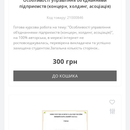
Особливості управління об'єднаннями
підприємств (концерн, холдинг, асоціація)
Код товару: 21000846
Готова курсова робота на тему: "Особливості управління
об'єднаннями підприємств (концерн, холдинг, асоціація)",
на 100% авторська, в мережі інтернет не
росповсюджувалась, перевірена викладачем та успішно
захищена студентом.Загальна кількість сторінок..
300 грн
ДО КОШИКА