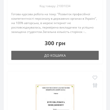
Код товару: 21001034
Готова курсова робота на тему: "Розвиток професійної
компетентності персоналу в державних органах в Україні",
на 100% авторська, в мережі інтернет не
росповсюджувалась, перевірена викладачем та успішно
захищена студентом.Загальна кількість сторінок –..
300 грн
ДО КОШИКА