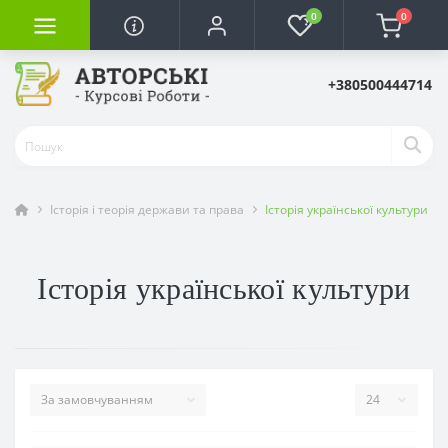
0
0
+380500444714
Історія і теорія держави та права
Історія української культури
Історія української культури