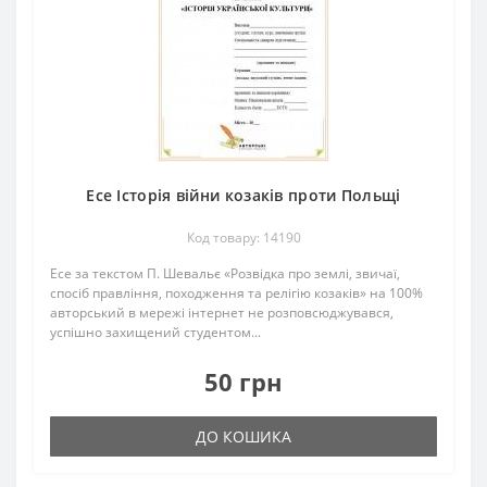
Есе Історія війни козаків проти Польщі
Код товару: 14190
Есе за текстом П. Шевальє «Розвідка про землі, звичаї,
спосіб правління, походження та релігію козаків» на 100%
авторський в мережі інтернет не розповсюджувався,
успішно захищений студентом...
50 грн
ДО КОШИКА