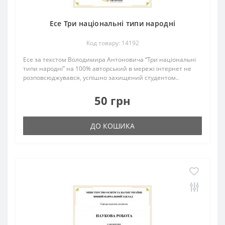
Есе Три національні типи народні
Код товару: 14192
Есе за текстом Володимира Антоновича “Три національні
типи народні” на 100% авторський в мережі інтернет не
розповсюджувався, успішно захищений студентом..
50 грн
ДО КОШИКА