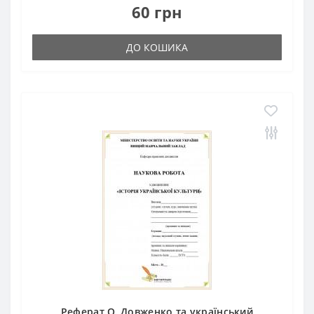
60 грн
ДО КОШИКА
Реферат О. Довженко та український