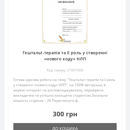
Гештальт-терапія та її роль у створенні
«нового коду» НЛП
Код товару: 21001068
Готова курсова робота на тему: "Гештальт-терапія та її роль
у створенні «нового коду» НЛП", на 100% авторська, в
мережі інтернет не росповсюджувалась, перевірена
викладачем та успішно захищена студентом.Загальна
кількість сторінок – 26 Переглянути ф..
300 грн
ДО КОШИКА