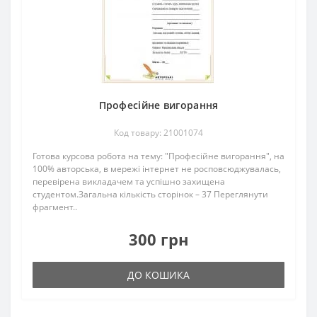
Професійне вигорання
Код товару: 21001074
Готова курсова робота на тему: "Професійне вигорання", на
100% авторська, в мережі інтернет не росповсюджувалась,
перевірена викладачем та успішно захищена
студентом.Загальна кількість сторінок – 37 Переглянути
фрагмент..
300 грн
ДО КОШИКА