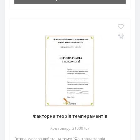
Факторна теорія темпераментів
Код товару: 21000767
Готова курсова робота на тему: "Факторна теорія