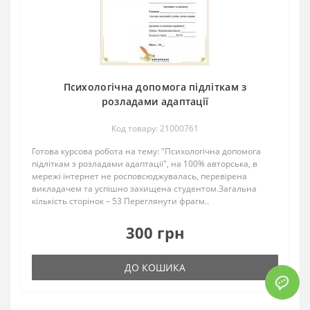
Психологічна допомога підліткам з
розладами адаптації
Код товару: 21000761
Готова курсова робота на тему: "Психологічна допомога
підліткам з розладами адаптації", на 100% авторська, в
мережі інтернет не росповсюджувалась, перевірена
викладачем та успішно захищена студентом.Загальна
кількість сторінок – 53 Переглянути фрагм..
300 грн
ДО КОШИКА