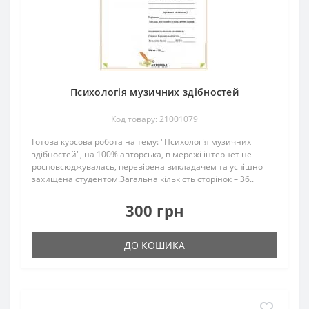
Психологія музичних здібностей
Код товару: 21001079
Готова курсова робота на тему: "Психологія музичних
здібностей", на 100% авторська, в мережі інтернет не
росповсюджувалась, перевірена викладачем та успішно
захищена студентом.Загальна кількість сторінок – 36..
300 грн
ДО КОШИКА