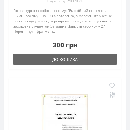
Код товару: 21001080
Готова курсова робота на тему: "Емоційний стан дітей
шкільного віку", на 100% авторська, в мережі інтернет не
росповсюджувалась, перевірена викладачем та успішно
захищена студентом.Загальна кількість сторінок – 27
Переглянути фрагмент..
300 грн
ДО КОШИКА