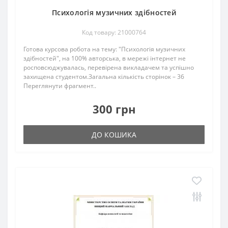
Психологія музичних здібностей
Код товару: 21000764
Готова курсова робота на тему: "Психологія музичних
здібностей", на 100% авторська, в мережі інтернет не
росповсюджувалась, перевірена викладачем та успішно
захищена студентом.Загальна кількість сторінок – 36
Переглянути фрагмент..
300 грн
ДО КОШИКА