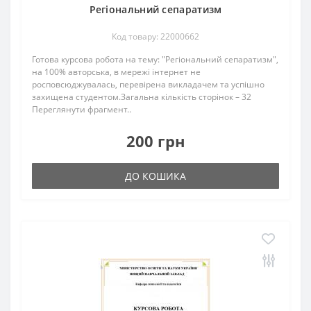
Регіональний сепаратизм
Код товару: 22000662
Готова курсова робота на тему: "Регіональний сепаратизм",
на 100% авторська, в мережі інтернет не
росповсюджувалась, перевірена викладачем та успішно
захищена студентом.Загальна кількість сторінок – 32
Переглянути фрагмент..
200 грн
ДО КОШИКА