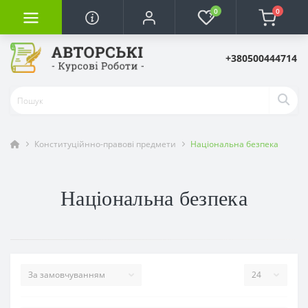
0
0
+380500444714
Конституційнно-правові предмети
Національна безпека
Національна безпека