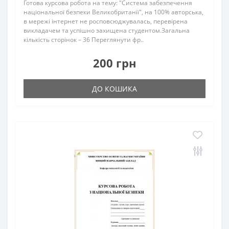
Готова курсова робота на тему: "Система забезпечення
національної безпеки Великобританії", на 100% авторська,
в мережі інтернет не росповсюджувалась, перевірена
викладачем та успішно захищена студентом.Загальна
кількість сторінок – 36 Переглянути фр..
200 грн
ДО КОШИКА