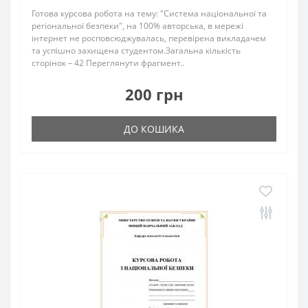
Готова курсова робота на тему: "Система національної та
регіональної безпеки", на 100% авторська, в мережі
інтернет не росповсюджувалась, перевірена викладачем
та успішно захищена студентом.Загальна кількість
сторінок – 42 Переглянути фрагмент..
200 грн
ДО КОШИКА