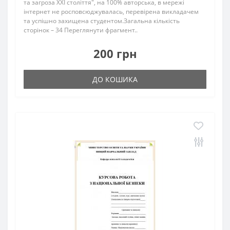
та загроза ХХІ століття", на 100% авторська, в мережі
інтернет не росповсюджувалась, перевірена викладачем
та успішно захищена студентом.Загальна кількість
сторінок – 34 Переглянути фрагмент..
200 грн
ДО КОШИКА