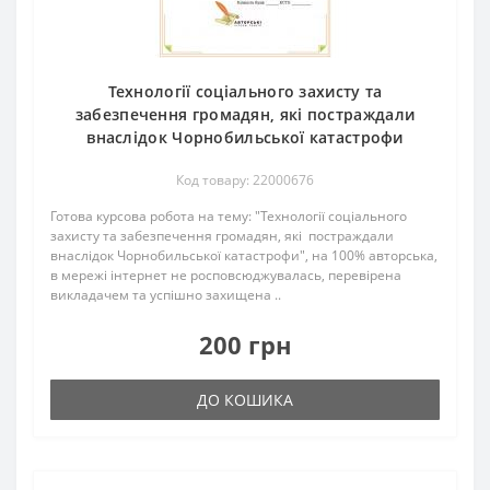
Технології соціального захисту та
забезпечення громадян, які постраждали
внаслідок Чорнобильської катастрофи
Код товару: 22000676
Готова курсова робота на тему: "Технології соціального
захисту та забезпечення громадян, які постраждали
внаслідок Чорнобильської катастрофи", на 100% авторська,
в мережі інтернет не росповсюджувалась, перевірена
викладачем та успішно захищена ..
200 грн
ДО КОШИКА