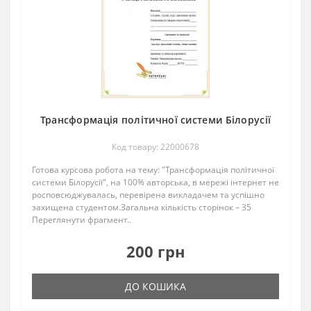
Трансформація політичної системи Білорусії
Код товару: 22000678
Готова курсова робота на тему: "Трансформація політичної
системи Білорусії", на 100% авторська, в мережі інтернет не
росповсюджувалась, перевірена викладачем та успішно
захищена студентом.Загальна кількість сторінок – 35
Переглянути фрагмент..
200 грн
ДО КОШИКА