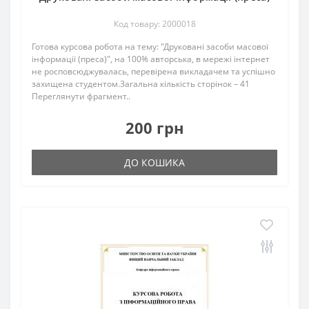
Код товару: 2000018
Готова курсова робота на тему: "Друковані засоби масової
інформації (преса)", на 100% авторська, в мережі інтернет
не росповсюджувалась, перевірена викладачем та успішно
захищена студентом.Загальна кількість сторінок – 41
Переглянути фрагмент..
200 грн
ДО КОШИКА