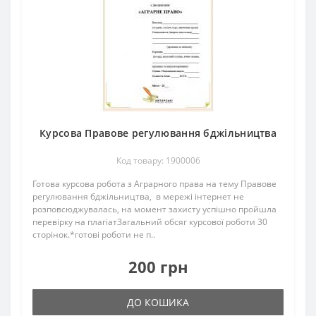
Курсова Правове регулювання бджільництва
Код товару: 1900006
Готова курсова робота з Аграрного права на тему Правове
регулювання бджільництва, в мережі інтернет не
розповсюджувалась, на момент захисту успішно пройшла
перевірку на плагіатЗагальний обсяг курсової роботи 30
сторінок.*готові роботи не п..
200 грн
ДО КОШИКА