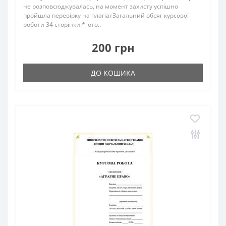
не розповсюджувалась, на момент захисту успішно
пройшла перевірку на плагіатЗагальний обсяг курсової
роботи 34 сторінки.*гото..
200 грн
ДО КОШИКА