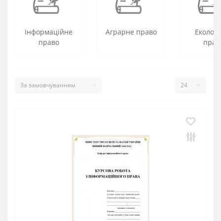
Інформаційне
Аграрне право
Екологі
право
прав