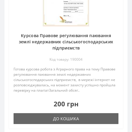
Курсова Правове регулювання паювання
землі недержавних сільськогосподарських
підприємств
Код товару: 190004
Готова курсова робота з Аграрного права на тему Правове
регулювання паювання землі недержавних
сільськогосподарських підприємств, в мережі інтернет не
розповсюджувалась, на момент захисту успішно пройшла
перевірку на плагіатЗагальний обсяг..
200 грн
ДО КОШИКА