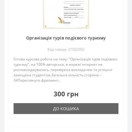
Організація турів подієвого туризму
Код товару: 21002002
Готова курсова робота на тему: "Організація турів подієвого
туризму", на 100% авторська, в мережі інтернет не
росповсюджувалась, перевірена викладачем та успішно
захищена студентом.Загальна кількість сторінок –
34Переглянути фрагмент..
300 грн
ДО КОШИКА