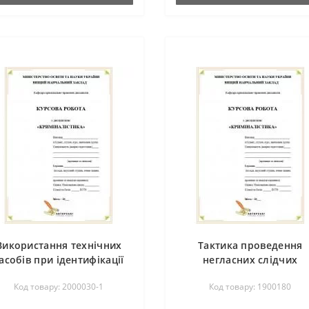
Використання технічних
Тактика проведення
асобів при ідентифікації
негласних слідчих
правопорушників
(розшукових) дій
Код товару: 2000030-1
Код товару: 1900180