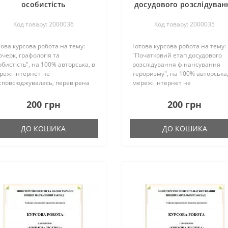
особистість
досудового розслідуван
фінансування тероризм
Код товару: 2000036
Код товару: 2000035
това курсова робота на тему:
Готова курсова робота на тему:
очерк, графологія та
"Початковий етап досудового
обистість", на 100% авторська, в
розслідування фінансування
режі інтернет не
тероризму", на 100% авторська,
сповсюджувалась, перевірена
мережі інтернет не
кладачем та успішно захищена
росповсюджувалась, перевірен
удентом.Загальна кількість
викладачем та успішно захищ
200 грн
200 грн
орінок – 31 Переглянути
студентом.Загальна кількість
агмент..
сторінок – 43 Перегля..
ДО КОШИКА
ДО КОШИКА