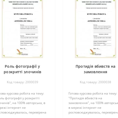
Роль фотографії у
Протидія вбивств на
розкритті злочинів
замовлення
Код товару: 2000039
Код товару: 2000038
това курсова робота на тему:
Готова курсова робота на тему:
оль фотографії у розкритті
"Протидія вбивств на
очинів", на 100% авторська, в
замовлення", на 100% авторськ
режі інтернет не
в мережі інтернет не
сповсюджувалась, перевірена
росповсюджувалась, перевірен
кладачем та успішно захищена
викладачем та успішно захищ