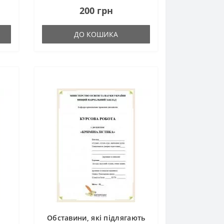
успішно захищена
200 грн
студентом.Загальна кількість
сторінок – 33 Переглянути
ДО КОШИКА
фрагмент..
Обставини, які підлягають