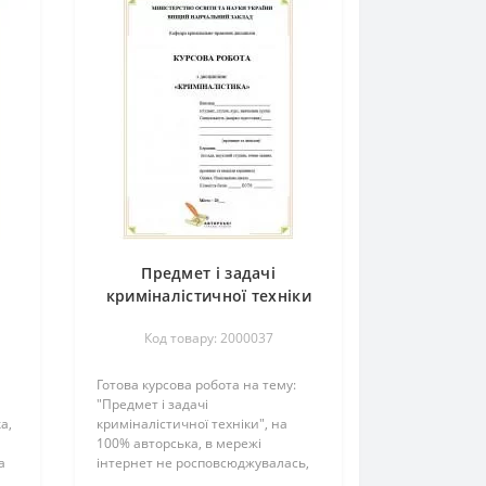
Предмет і задачі
криміналістичної техніки
Код товару: 2000037
Готова курсова робота на тему:
"Предмет і задачі
а,
криміналістичної техніки", на
100% авторська, в мережі
а
інтернет не росповсюджувалась,
ена
перевірена викладачем та