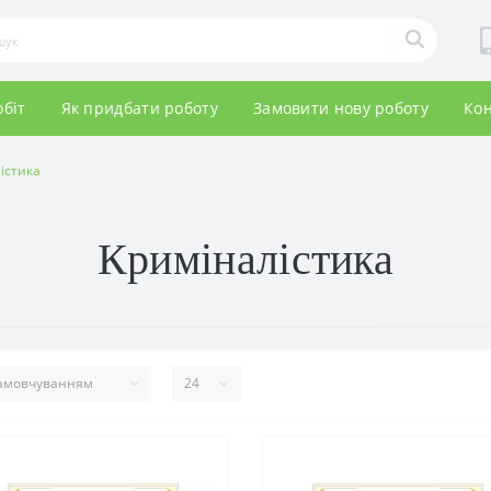
обіт
Як придбати роботу
Замовити нову роботу
Кон
істика
Криміналістика