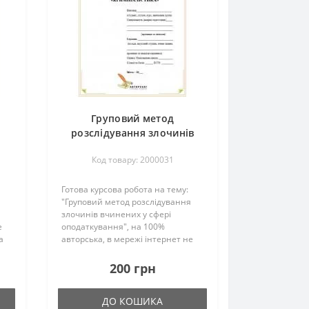
Груповий метод
розслідування злочинів
вчинених у сфері
Код товару: 2000031
оподаткування
Готова курсова робота на тему:
"Груповий метод розслідування
злочинів вчинених у сфері
е
оподаткування", на 100%
а
авторська, в мережі інтернет не
ена
росповсюджувалась, перевірена
викладачем та успішно захищена
200 грн
студентом.Загальна кількість
сторінок – 30Пере..
ДО КОШИКА