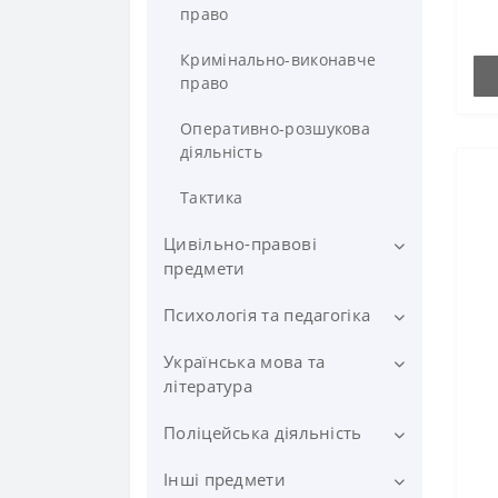
Теорія держави та права
право
ст
Національна безпека
ст
фр
Кримінально-виконавче
право
Оперативно-розшукова
діяльність
Тактика
Цивільно-правові
предмети
Психологія та педагогіка
Інтелектуальне право
Житлове право
Українська мова та
Педагогіка
література
Земельне право
Психологія
Поліцейська діяльність
Література
Корпоративне право
Юридична психологія
Українська мова
Інші предмети
Адміністративна діяльність
Право соціального захисту