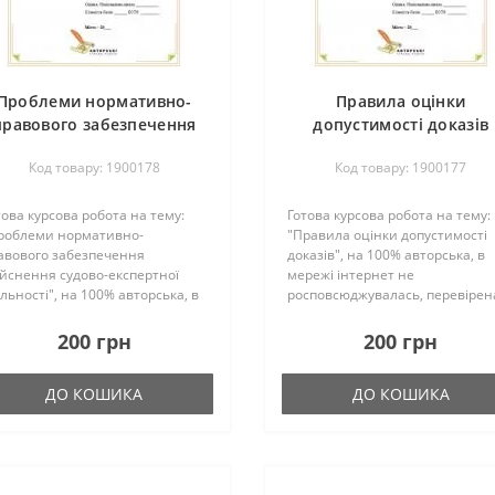
Проблеми нормативно-
Правила оцінки
правового забезпечення
допустимості доказів
здійснення судово-
Код товару: 1900178
Код товару: 1900177
експертної діяльності
това курсова робота на тему:
Готова курсова робота на тему:
роблеми нормативно-
"Правила оцінки допустимості
авового забезпечення
доказів", на 100% авторська, в
ійснення судово-експертної
мережі інтернет не
яльності", на 100% авторська, в
росповсюджувалась, перевірен
режі інтернет не
викладачем та успішно захищ
сповсюджувалась, перевірена
студентом.Загальна кількість
200 грн
200 грн
кладачем та успішно захищена
сторінок – 34 Переглянути
удентом.Загальна кількість сто..
фрагмент..
ДО КОШИКА
ДО КОШИКА