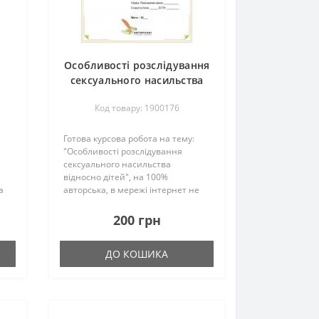
Особливості розслідування
сексуального насильства
відносно дітей
Код товару: 1900176
Готова курсова робота на тему:
"Особливості розслідування
сексуального насильства
відносно дітей", на 100%
а
авторська, в мережі інтернет не
ена
росповсюджувалась, перевірена
викладачем та успішно захищена
200 грн
студентом.Загальна кількість
сторінок – 36 Перегл..
ДО КОШИКА