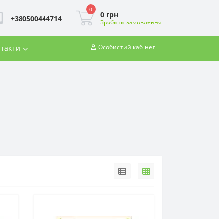
0
0 грн
+380500444714
Зробити замовлення
Особистий кабінет
такти