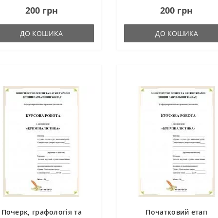
удентом.Загальна кількість
студентом.Загальна кількість
200 грн
200 грн
орінок – 28 Переглянути
сторінок – 34 Переглянути
агмент..
фрагмент..
ДО КОШИКА
ДО КОШИКА
Почерк, графологія та
Початковий етап