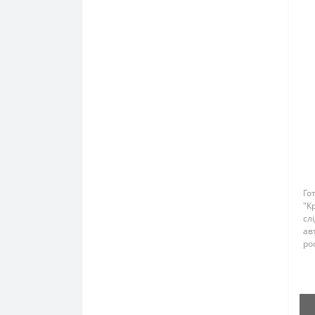
Го
"К
слі
ав
ро
ви
ст
ст
фр