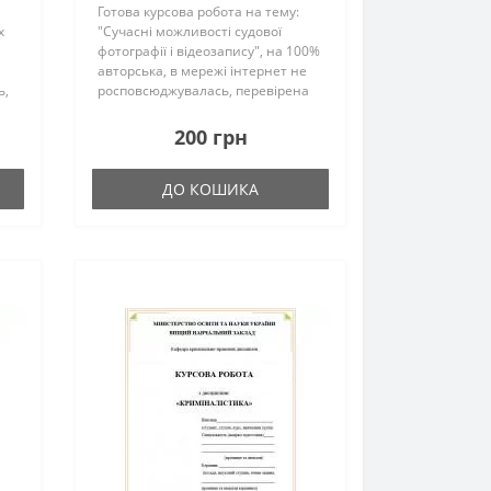
Готова курсова робота на тему:
х
"Сучасні можливості судової
фотографії і відеозапису", на 100%
авторська, в мережі інтернет не
ь,
росповсюджувалась, перевірена
викладачем та успішно захищена
студентом.Загальна кількість
200 грн
сторінок – 39 Переглянути
м..
фрагмен..
ДО КОШИКА