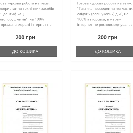
това курсова робота на тему:
Готова курсова робота на тему:
икористання технічних засобів
"Тактика проведення негласни
и ідентифікації
слідчих (розшукових) дій", на
авопорушників", на 100%
100% авторська, в мережі
торська, в мережі інтернет не
інтернет не росповсюджувалас
сповсюджувалась, перевірена
перевірена викладачем та
кладачем та успішно захищена
успішно захищена
200 грн
200 грн
удентом.Загальна кількість
студентом.Загальна кількість
рінок – 34 Перегл..
сторінок – 39 Переглянути фраг
ДО КОШИКА
ДО КОШИКА