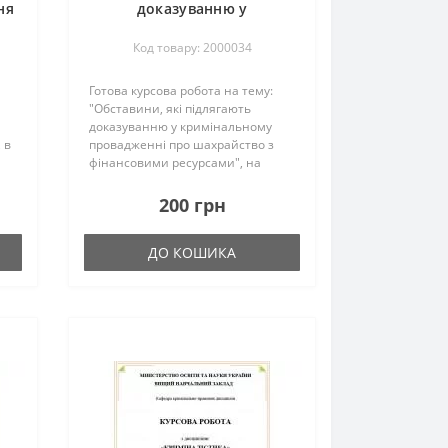
ня
доказуванню у
у
кримінальному
Код товару: 2000034
провадженні про
шахрайство з фінансовими
Готова курсова робота на тему:
ресурсами
"Обставини, які підлягають
доказуванню у кримінальному
 в
провадженні про шахрайство з
фінансовими ресурсами", на
а
100% авторська, в мережі
ена
інтернет не росповсюджувалась,
200 грн
перевірена викладачем та
успішно захищена студентом...
ДО КОШИКА