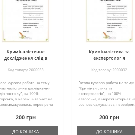
Криміналістичне
Криміналістика та
дослідження слідів
експертологія
пострілу
Код товару: 2000033
Код товару: 2000032
това курсова робота на тему:
Готова курсова робота на тему:
риміналістичне дослідження
"Криміналістика та
дів пострілу", на 100%
експертологія", на 100%
торська, в мережі інтернет не
авторська, в мережі інтернет н
сповсюджувалась, перевірена
росповсюджувалась, перевірен
кладачем та успішно захищена
викладачем та успішно захищ
удентом.Загальна кількість
студентом.Загальна кількість
200 грн
200 грн
орінок – 32 Переглянути
сторінок – 34 Переглянути
агмент..
фрагмент..
ДО КОШИКА
ДО КОШИКА