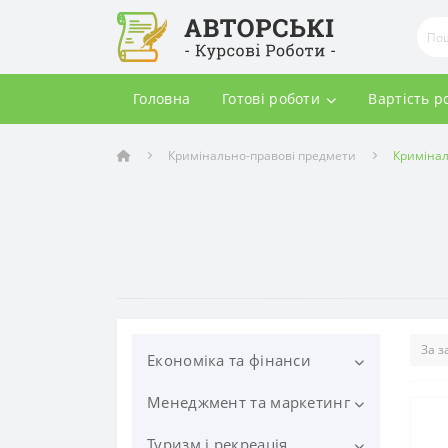
Головна
Готові роботи
Вартість р
Кримінально-правові предмети
Кримінал
Економіка та фінанси
Менеджмент та маркетинг
Економіка та економічна
політика
Туризм і рекреація
Маркетинг