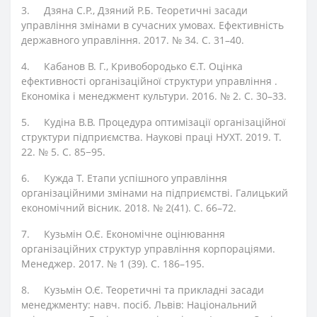
3.
Дзяна С.Р., Дзяний Р.Б. Теоретичні засади
управління змінами в сучасних умовах. Ефективність
державного управління. 2017. № 34. С. 31–40.
4.
Кабанов В. Г., Кривобородько Є.Т. Оцінка
ефективності організаційної структури управління .
Економіка і менеджмент культури. 2016. № 2. С. 30–33.
5.
Кудіна В.В. Процедура оптимізації організаційної
структури підприємства. Наукові праці НУХТ. 2019. Т.
22. № 5. С. 85−95.
6.
Кужда Т. Етапи успішного управління
організаційними змінами на підприємстві. Галицький
економічний вісник. 2018. № 2(41). C. 66–72.
7.
Кузьмін О.Є. Економічне оцінювання
організаційних структур управління корпораціями.
Менеджер. 2017. № 1 (39). С. 186–195.
8.
Кузьмін О.Є. Теоретичні та прикладні засади
менеджменту: навч. посіб. Львів: Національний