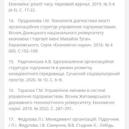
Економіка: реалії часу. Науковий журнал. 2019. № 3-4
(4-5). С. 17-22.
14.
Прудникова І.М. Технологія діагностики якості
організаційних структур управління підприємствами.
Вісник Донецького національного університету
економіки і торгівлі імені Михайла Туган-
Барановського. Серія «Економічні науки». 2016. № 4
(60). С.102–108.
15.
Радочинська А.В. Удосконалення організаційної
структури підприємств в умовах розвитку
конкурентного середовища. Сучасний соціокультурний
простір. 2020. № 10. С. 6−8.
16.
Тарасюк Г.М. Управління змінами в системі
управління підприємством. Вісник Житомирського
державного технологічного університету. Економічні
науки. 2018. № 2(52). С. 287−291.
17.
Федулова Л.І. Менеджмент організацій: Підручник
/ Л.І. Федулова, І.В. Сокирник, В.В. Стадник К.: Либідь,