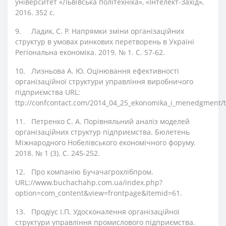
університет «Львівська політехніка», «Інтелект-Захід»,
2016. 352 с.
9.
Ладик, С. Р. Напрямки зміни організаційних
структур в умовах ринкових перетворень в Україні
Регіональна економіка. 2019. № 1. С. 57-62.
10.
Лизньова А. Ю. Оцінювання ефективності
організаційної структури управління виробничого
підприємства URL:
ttp://confcontact.com/2014_04_25_ekonomika_i_menedgment/
11.
Петренко С. А. Порівняльний аналіз моделей
організаційних структур підприємства. Бюлетень
Міжнародного Нобелівського економічного форуму.
2018. № 1 (3). С. 245-252.
12.
Про компанію Бучачагрохлібпром.
URL://www.buchachahp.com.ua/index.php?
option=com_content&view=frontpage&Itemid=61.
13.
Продіус І.П. Удосконалення організаційної
структури управління промислового підприємства.