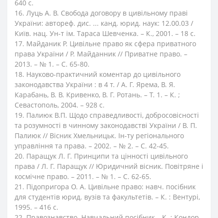
640 с.
16. Луць А. В. Свобода договору в цивільному праві
України: автореф. дис. ... канд. юрид. наук: 12.00.03 /
Київ. нац. Ун-т ім. Тараса Шевченка. – К., 2001. – 18 с.
17. Майданик Р. Цивільне право як сфера приватного
права України / Р. Майданник // Приватне право. –
2013. – № 1. – С. 65-80.
18. Науково-практичний коментар до цивільного
законодавства України : в 4 т. / А. Г. Ярема, В. Я.
Карабань, В. В. Кривенко, В. Г. Ротань. – Т. 1. – К. ;
Севастополь, 2004. – 928 с.
19. Палиюк В.П. Щодо справедливості, добросовісності
та розумності в чинному законодавстві України / В. П.
Палиюк // Вісник Хмельницьк. Ін-ту регіонального
управління та права. – 2002. – № 2. – С. 42-45.
20. Паращук Л. Г. Принципи та цінності цивільного
права / Л. Г. Паращук // Юридичний вісник. Повітряне і
космічне право. – 2011. – № 1. – С. 62-65.
21. Підопригора О. А. Цивільне право: навч. посібник
для студентів юрид. вузів та факультетів. – К. : Вентурі,
1995. – 416 с.
22. Правознавство. Навчальний посібник – К. : Кондор,