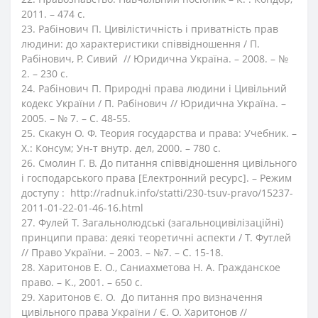
2011. – 474 с.
23. Рабінович П. Цивілістичність і приватність прав
людини: до характеристики співвідношення / П.
Рабінович, Р. Сивий // Юридична Україна. – 2008. – №
2. – 230 с.
24. Рабінович П. Природні права людини і Цивільний
кодекс України / П. Рабінович // Юридична Україна. –
2005. – № 7. – С. 48-55.
25. Скакун О. Ф. Теория государства и права: Учебник. –
Х.: Консум; Ун-т внутр. дел, 2000. – 780 с.
26. Смолин Г. В. До питання співвідношення цивільного
і господарського права [Електронний ресурс]. – Режим
доступу : http://radnuk.info/statti/230-tsuv-pravo/15237-
2011-01-22-01-46-16.html
27. Фулей Т. Загальнолюдські (загальноцивілізаційні)
принципи права: деякі теоретичні аспекти / Т. Футлей
// Право України. – 2003. – №7. – С. 15-18.
28. Харитонов Е. О., Саниахметова Н. А. Гражданское
право. – К., 2001. – 650 с.
29. Харитонов Є. О. До питання про визначення
цивільного права України / Є. О. Харитонов //