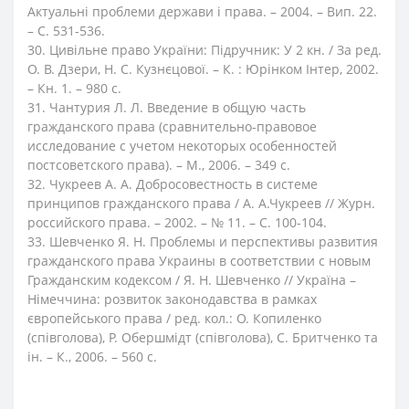
Актуальні проблеми держави і права. – 2004. – Вип. 22.
– С. 531-536.
30. Цивільне право України: Підручник: У 2 кн. / За ред.
О. В. Дзери, Н. С. Кузнєцової. – К. : Юрінком Інтер, 2002.
– Кн. 1. – 980 с.
31. Чантурия Л. Л. Введение в общую часть
гражданского права (сравнительно-правовое
исследование с учетом некоторых особенностей
постсоветского права). – М., 2006. – 349 с.
32. Чукреев А. А. Добросовестность в системе
принципов гражданского права / А. А.Чукреев // Журн.
российского права. – 2002. – № 11. – С. 100-104.
33. Шевченко Я. Н. Проблемы и перспективы развития
гражданского права Украины в соответствии с новым
Гражданским кодексом / Я. Н. Шевченко // Україна –
Нiмеччина: розвиток законодавства в рамках
європейського права / ред. кол.: О. Копиленко
(спiвголова), Р. Обершмiдт (спiвголова), С. Бритченко та
iн. – К., 2006. – 560 с.