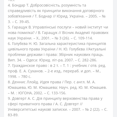
4. Бондар Т. Добросовісність, розумність та
справедливість як принципи виконання договірного
зобов’язання / Т. Боднар // Юрид. Україна. – 2005. – №
3. – С. 39-45.
5. Гаращук В. Управлінські послуги – новий інститут чи
нова помилка? / В. Гаращук // Вісник Академії правових
наук України. – Х., 2001. – № 3 (26). – С. 109-114.
6. Голубєва Н. Ю. Загальна характеристика принципів
цивільного права України / Н. Ю. Голубєва //Актуальні
проблеми держави і права: Збірник наукових праць.
Вип. 34. – Одеса: Юрид. літ-ра, 2007. – С. 282-286.
7. Гражданское право : в 2 т. – Т. 1 : учебник / отв. ред.
проф. Е. А. Суханов. – 2-е изд., перераб. и доп. – М.,
1998. – 780 с.
8. Деннис Ллойд. Идея права / Пер. с англ. М. А.
Юмашева, Ю. М. Юмашева; Науч. ред. Ю. М. Юмашев.
– М. : ЮГОНА, 2002. – С. 133-156.
9. Довгерт А. С. Дія принципу верховенства права у
сфері приватного права / А. С. Довгерт //
Університетські наукові записки. – 2007. – № 2 (22). – С.
83-89.