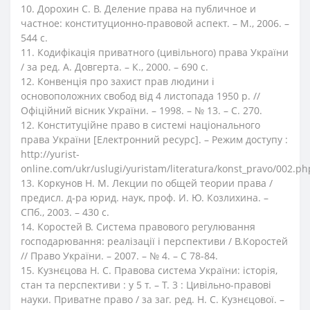
10. Дорохин С. В. Деление права на публичное и
частное: конституционно-правовой аспект. – М., 2006. –
544 с.
11. Кодифікація приватного (цивільного) права України
/ за ред. А. Довгерта. – К., 2000. – 690 с.
12. Конвенція про захист прав людини і
основоположних свобод від 4 листопада 1950 р. //
Офіційний вісник України. – 1998. – № 13. – С. 270.
12. Конституційне право в системі національного
права України [Електронний ресурс]. – Режим доступу :
http://yurist-
online.com/ukr/uslugi/yuristam/literatura/konst_pravo/002.ph
13. Коркунов Н. М. Лекции по общей теории права /
предисл. д-ра юрид. наук, проф. И. Ю. Козлихина. –
СПб., 2003. – 430 с.
14. Коростей В. Система правового регулювання
господарювання: реалізації і перспективи / В.Коростей
// Право України. – 2007. – № 4. – С 78-84.
15. Кузнєцова Н. С. Правова система України: історія,
стан та перспективи : у 5 т. – Т. 3 : Цивільно-правові
науки. Приватне право / за заг. ред. Н. С. Кузнєцової. –