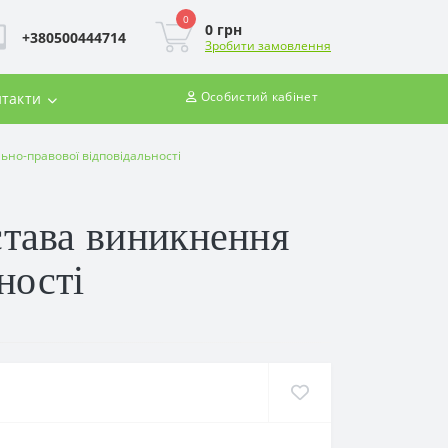
0
0 грн
+380500444714
Зробити замовлення
Особистий кабінет
такти
ьно-правової відповідальності
става виникнення
ності