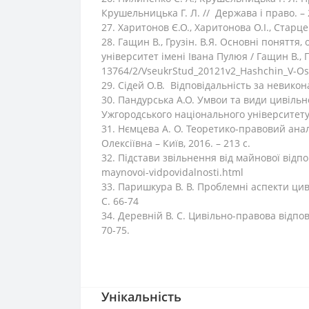
Крушельницька Г. Л. // Держава і право. – 2
27. Харитонов Є.О., Харитонова О.І., Старцев
28. Гащин В., Грузін. В.Я. Основні понятт
університет імені Івана Пулюя / Гащин В., Г
13764/2/VseukrStud_20121v2_Hashchin_V-Osn
29. Cідей О.В. Відповідальність за невикон
30. Пандурська А.О. Умвои та види цивільн
Ужгородського національного університету. –
31. Нємцева А. О. Теоретико-правовий аналі
Олексіївна – Київ, 2016. – 213 с.
32. Підстави звільнення від майнової відпо
maynovoi-vidpovidalnosti.html
33. Паришкура В. В. Проблемні аспекти циві
С. 66-74
34. Деревній В. С. Цивільно-правова відпові
70-75.
Унікальність