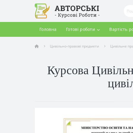
Головна
Готові роботи
Вартість р
Цивільно-правові предмети
Цивільне пр
Курсова Цивільн
циві