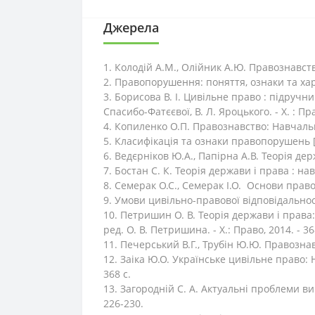
Джерела
1. Колодій А.М., Олійник А.Ю. Правознавство
2. Правопорушення: поняття, ознаки та хар
3. Борисова В. І. Цивільне право : підручник : 
Спасибо-Фатєєвої, В. Л. Яроцького. - X. : Прав
4. Копиленко О.П. Правознавство: Навчальни
5. Класифікація та ознаки правопорушень [Е
6. Ведєрніков Ю.А., Папірна А.В. Теорія держ
7. Бостан С. К. Теорія держави і права : навч.
8. Семерак О.С., Семерак І.О. Основи правозн
9. Умови цивільно-правової відповідальнос
10. Петришин О. В. Теорія держави і права: 
ред. О. В. Петришина. - X.: Право, 2014. - 36
11. Печерський В.Г., Трубін Ю.Ю. Правознавс
12. Заіка Ю.О. Українське цивільне право: Н
368 с.
13. Загородній С. А. Актуальні проблеми вин
226-230.