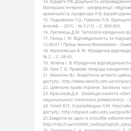
14. Бурдега Р.В. Доцільність запровадження
Матеріали Інтернет - конференції: «Відпов
криміналіста, професора Л.В. Багрій-Шахмат
15. Подковенко Т.О., Павелко Л.В. Принцип
вчений. – 2015. - № 2 (17). – С. 830-833.
16. Лук'янець Д.М. Типологія юридичної відп
17. Проць І. М. Відповідальність за поруше
12.00.07 / Проць Іванна Миколаївна – Львів,
18. Маліновська В. М. Юридична відповідаль
№ 2. – С. 58-65.
19. Зелена І. В. Юридична відповідальність:
20. Грек Т. Б. Правова природа юридичної ві
21. Микитин В.І. Теоретичні аспекти цивіл
доступу : http://www.sworld.com.ua/simpoz2
22. Цивільне право України: Загальна частин
23. Красніков Д.А. Еволюція поняття «збитк
національного технічного університету. – 201
24. Голей В.П., Стрельбицька Л.М. Неустойк
доступу : http://dspace.uabs.edu.ua/jspui/
25.Завдаток як один із способів забезпече
http://rda.if.ua/n/viddil_nadzvychajnyh_sytu
26. Пилипенко С. А., Крушельницька Г. Л. 