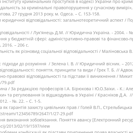
 інституту кримінальних проступків в кодексі України про кримін
ідальність за кримінальні правопорушення у сучасному вимірі»,
ова, 27 грудня 2013 року, м. Одеса. – С. 153-158.
и юридичної відповідальності: загальнотеоретичний аспект / Под
овідальності / Лук'янець Д.М. // Юридична Україна. - 2004. - №3.
ння у бюджетній сфері: адміністративно-правові та фінансово-пра
 2016. – 206 с.
ність як різновид соціальної відповідальності / Маліновська В. М
 підходи до розуміння / Зелена І. В. // Юридичний вісник. – 2012. 
дповідальності: поняття, принципи та види / Грек Т. Б. // Адвокат.
ьно-правової відповідальності та підстави її виникнення / Микит
/79.pdf
а / За редакцією професорів I.A. Бірюкова і Ю.О.Заіки. - К.: Алер
и» та регулювання їх відшкодувань в Україні / Красніков Д.А. /
2. - №. 22. – С. 1-5.
а як гарантія захисту цивільних прав / Голей В.П., Стрельбицьк
bitstream/123456789/2647/1/27-29.pdf
ння виконання зобов’язання. Поняття авансу [Електронний ресурс
acij/2013/02/19/1597/view
Проблеми конфіскації як підстави припинення права власності на