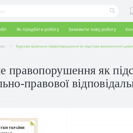
обіт
Як придбати роботу
Замовити нову роботу
Кон
аво
Курсова Цивільне правопорушення як підстава виникнення цивіл
е правопорушення як під
льно-правової відповідаль