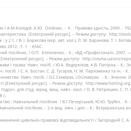
 / А.М.Колодій, А.Ю. Олійник. - К. : Правова єдність, 2009. - 792
актеристика [Електроний ресурс]. – Режим доступу: http://osvita
у 2 т. / В. І. Борисова (кер. авт. кол.), Л. М. Баранова, Т. І. Бєгова 
о, 2012. -Т. 1. - 656С.
й посібник. / О.П. Копиленко. - К.: «ВД «Професіонал», 2007. —
лектронний ресурс]. – Режим доступу: http://osvita.ua/vnz/repo
ави і права: Навч. посіб. / Ю.А. Ведєрніков, А.В. Папірна. - К.: Зн
 посіб. / С. К. Бостан, С. Д. Гусарєв, Н. М. Пархоменко та ін. - К. 
авства: Навч. посіб. / О.С.Семерак, І.О.Семерак. - К.: Знання, 20
ті [Електроний ресурс]. – Режим доступу: http://www.horting.or
підруч. для студ. юрид. вищ. навч. закл. / О. В. Петришин, С. П. 
8 с.
тво : Навчальний посібник / В.Г.Печерський, Ю.Ю. Трубін. - К. : 
авчальний посібник. - 2-е вид. змін, і доп. - К.: Всеукраїнська ас
икнення цивільно-правової відповідальності / Загородній С. А. // 