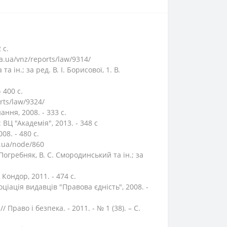
 с.
.ua/vnz/reports/law/9314/
та ін.; за ред. В. І. Борисової, 1. В.
 400 с.
rts/law/9324/
ання, 2008. - 333 с.
: ВЦ "Академія", 2013. - 348 с
08. - 480 с.
g.ua/node/860
Погребняк, В. С. Смородинський та ін.; за
Кондор, 2011. - 474 с.
оціація видавців "Правова єдність", 2008. -
Право і безпека. - 2011. - № 1 (38). – С.