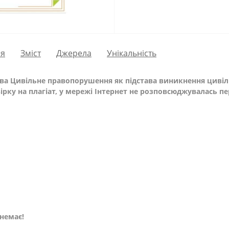
ія
Зміст
Джерела
Унікальність
ава Цивільне правопорушення як підстава виникнення цивіль
рку на плагіат, у мережі Інтернет не розповсюджувалась п
немає!