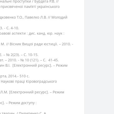
альні проступки / Бурдега Р.В. //
 присвяченої пам’яті українського
ковенко Т.О., Павелко Л.В. // Молодий
 - С. 4-10.
вові аспекти : дис. канд. юр. наук :
. // Вісник Вищої ради юстиції. – 2010. -
– № 2(23). – С. 10-15.
 – 2010. - № 10 (121). – С. 41-45.
ин В.І. [Електронний ресурс]. – Режим
та, 2014.- 510 с.
/ Наукові праці Кіровоградського
а Л.М. [Електронний ресурс]. – Режим
]. – Режим доступу :
 тварин / Пилипенко С. А.,