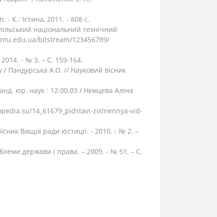
- К.: Істина, 2011. - 808 с.
нопільський національний технічний
.tntu.edu.ua/bitstream/123456789/
014. - № 3. – С. 159-164.
/ Пандурська А.О. // Науковий вісник
нд. юр. наук : 12.00.03 / Нємцева Аліна
pedia.su/14_61679_pidstavi-zvilnennya-vid-
сник Вищої ради юстиції. - 2010. - № 2. –
леми держави і права. – 2009. - № 51. – С.