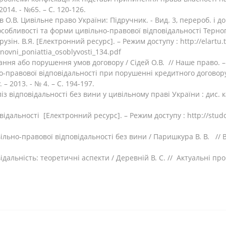
014. - №65. – С. 120-126.
 О.В. Цивільне право України: Підручник. - Вид. 3, перероб. і доп. 
я, особливості та форми цивільно-правової відповідальності Тер
рузін. В.Я. [Електронний ресурс]. – Режим доступу : http://elartu
ovni_poniattia_osoblyvosti_134.pdf
ання або порушення умов договору / Cідей О.В. // Наше право. – 2
о-правової відповідальності при порушенні кредитного договору 
 2013. - № 4. – С. 194-197.
з відповідальності без вини у цивільному праві України : дис. ка
відальності [Електронний ресурс]. – Режим доступу : http://studo
льно-правової відповідальності без вини / Паришкура В. В. // Ві
дальність: теоретичні аспекти / Деревній В. С. // Актуальні проб